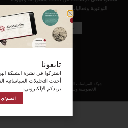
كة البريدية الآن لتصلكم
ساتية الفلسطينية على
انضم/ي