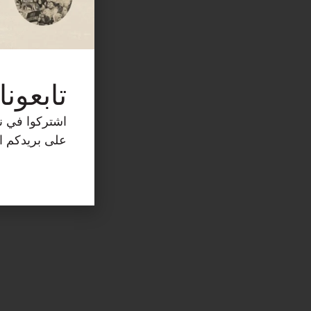
تابعونا
اشتركوا في نش
على بريدكم ال