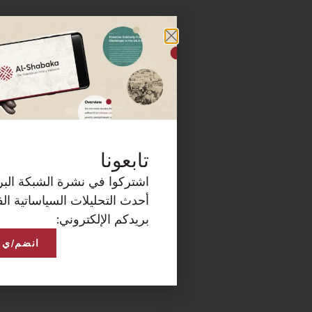
كة البريدية الآن لتصلكم
ساتية الفلسطينية على
انضم/ي