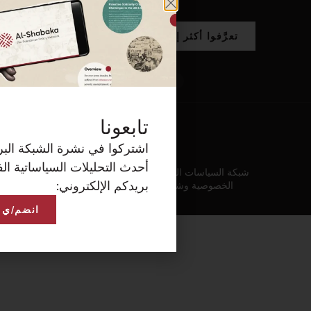
كة البريدية الآن لتصلكم
ساتية الفلسطينية على
انضم/ي