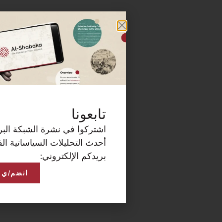
كة البريدية الآن لتصلكم
ساتية الفلسطينية على
انضم/ي