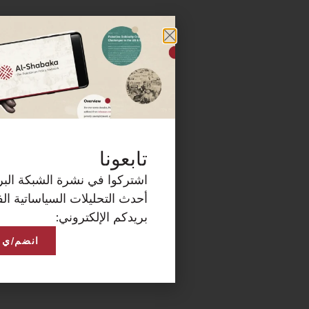
كة البريدية الآن لتصلكم
ساتية الفلسطينية على
انضم/ي