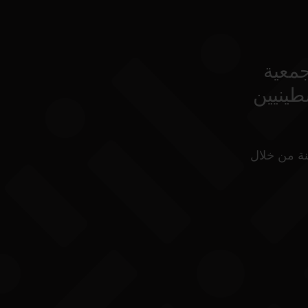
جمعية
طينيين
نة من خلال