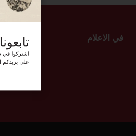
في الاعلام
تابعونا
اشتركوا في نش
على بريدكم ال