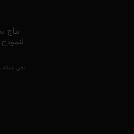
نتاج ت
لنموذج 
نحن شبكة عا