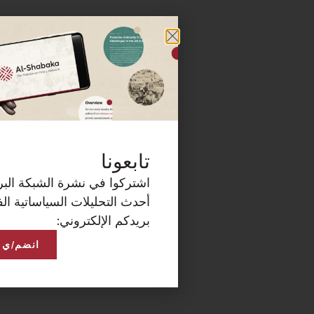
كة البريدية الآن لتصلكم
ساتية الفلسطينية على
انضم/ي