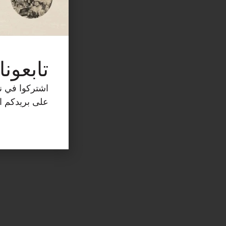
تابعونا
اشتركوا في نش
على بريدكم ال