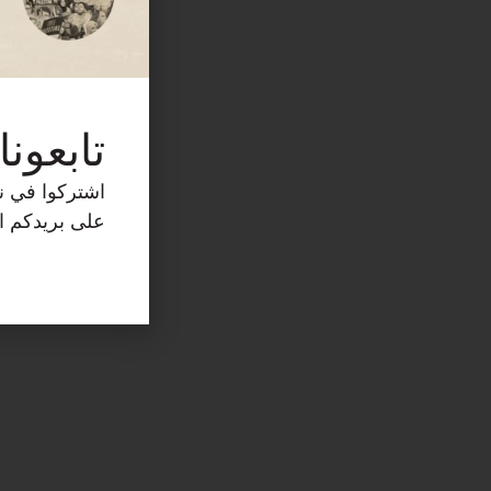
تابعونا
اشتركوا في نش
على بريدكم ال