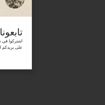
تابعونا
اشتركوا في نش
على بريدكم ال