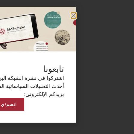
كة البريدية الآن لتصلكم
ساتية الفلسطينية على
انضم/ي