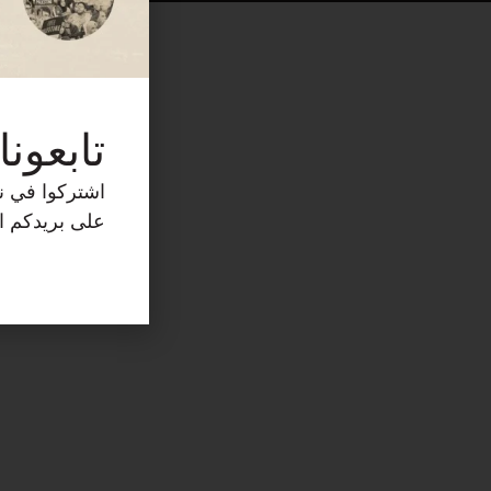
تابعونا
اشتركوا في نش
على بريدكم ال