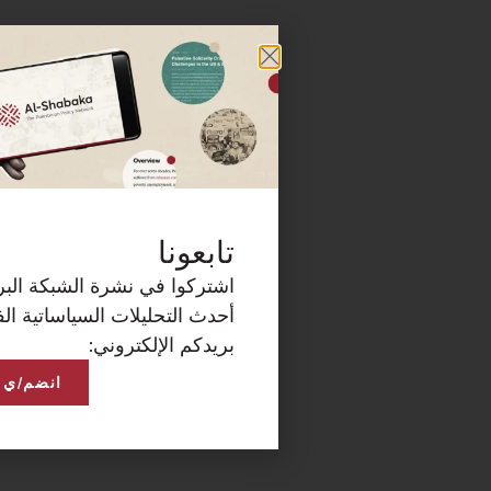
كة البريدية الآن لتصلكم
ساتية الفلسطينية على
انضم/ي