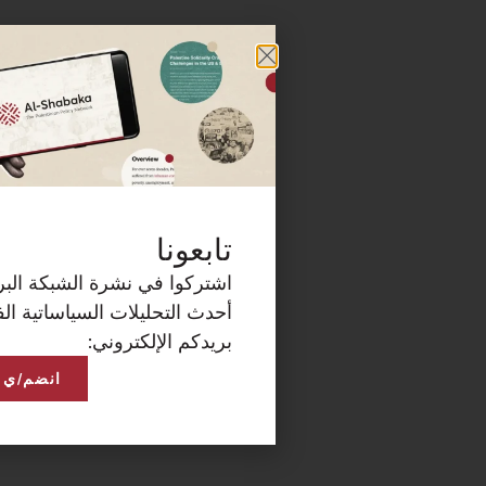
كة البريدية الآن لتصلكم
ساتية الفلسطينية على
انضم/ي