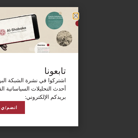
كة البريدية الآن لتصلكم
ساتية الفلسطينية على
انضم/ي