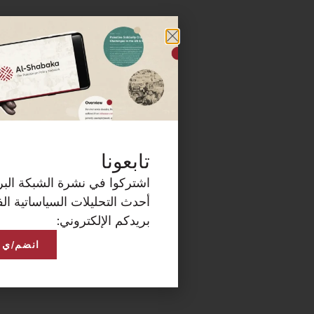
كة البريدية الآن لتصلكم
ساتية الفلسطينية على
انضم/ي