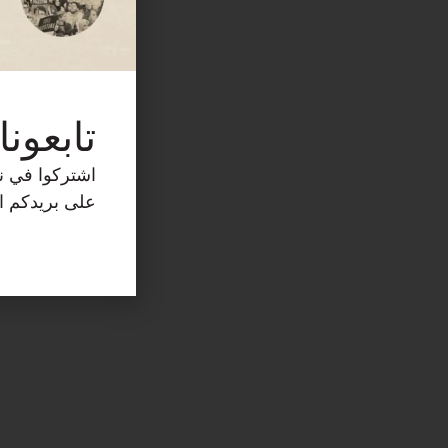
تابعونا
اشتركوا في نش
على بريدكم ال