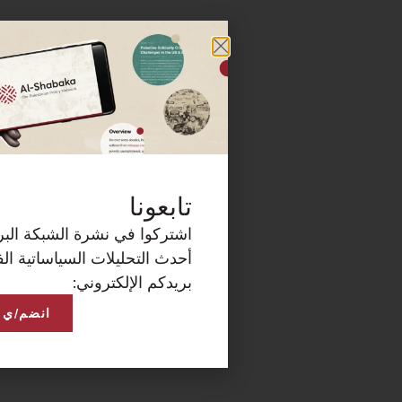
كة البريدية الآن لتصلكم
ساتية الفلسطينية على
انضم/ي