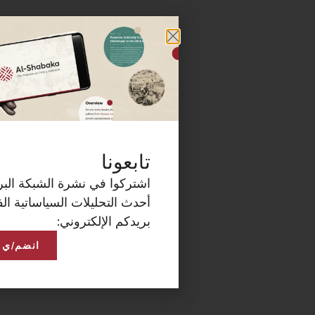
كة البريدية الآن لتصلكم
ساتية الفلسطينية على
انضم/ي