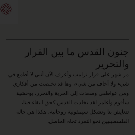
 في
ي