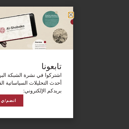
كة البريدية الآن لتصلكم
ساتية الفلسطينية على
انضم/ي