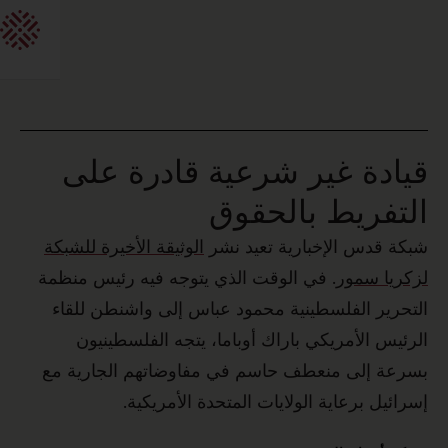
كة
مة
مع