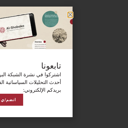
كة البريدية الآن لتصلكم
ساتية الفلسطينية على
انضم/ي