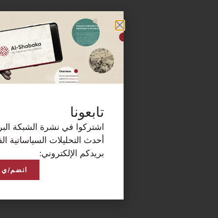
كة البريدية الآن لتصلكم
ساتية الفلسطينية على
انضم/ي