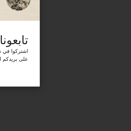
تابعونا
اشتركوا في نش
على بريدكم ال