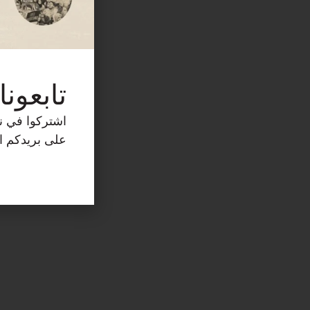
تابعونا
اشتركوا في نش
على بريدكم ال