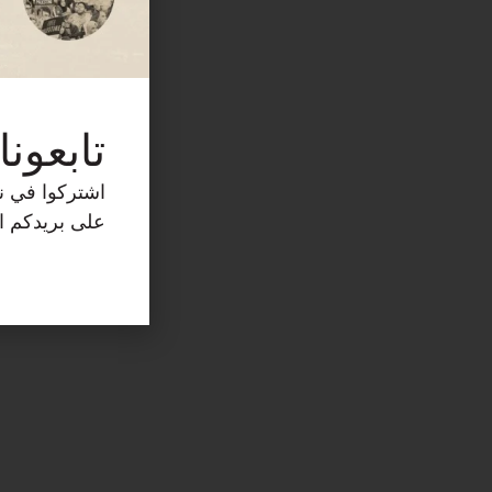
تابعونا
اشتركوا في نش
على بريدكم ال