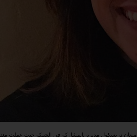
ميغان دريسكول مديرة بالمشاركة في الشبكة حيث عملت منذ