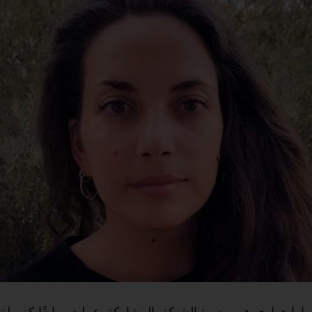
يارا هواري هي مديرة الشبكة بالمشاركة. عملت سابقًا كزميلة