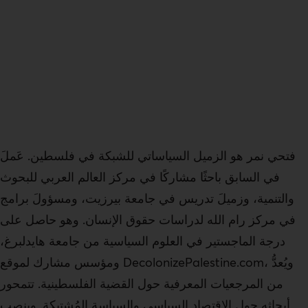
فتحي نمر هو الزميل السياساتي للشبكة في فلسطين. عَملَ
في السابق باحثًا مشاركًا في مركز العالم العربي للبحوث
والتنمية، وزميلَ تدريس في جامعة بيرزيت، ومسؤولَ برامج
في مركز رام الله لدراسات حقوق الإنسان. وهو حاصل على
درجة الماجستير في العلوم السياسية من جامعة هايدلبرغ،
ومؤسس مشارك لموقع DecolonizePalestine.com، ويُعدُّ
من المرجعيات المعرفية حول القضية الفلسطينية. تتمحور
أبحاثه حول الاقتصاد السياسي والسياسة المُشتبِكة. وينصب