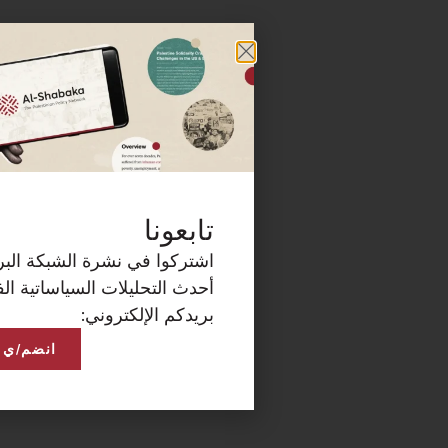
كة البريدية الآن لتصلكم
ساتية الفلسطينية على
انضم/ي