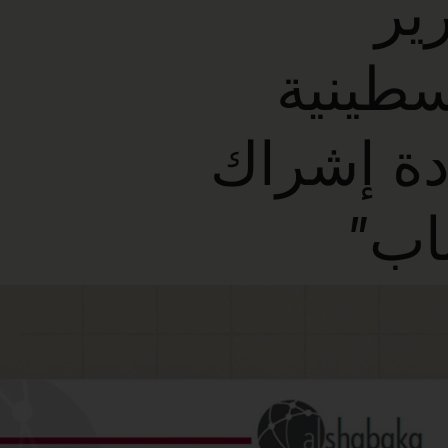
ير
سطينية
دة إشراك
اب”