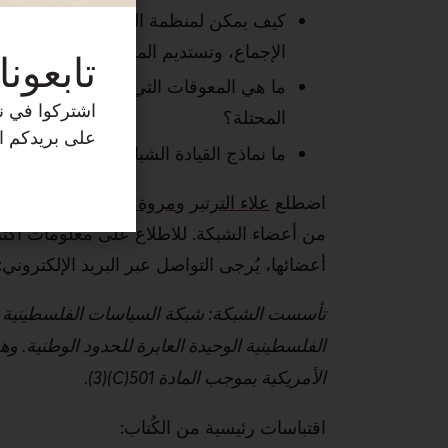
كيف يمكن لمنظمة التحرير الفلسطينية 
الإجماع، وتستديم المحاسبة والمساءلة 
تابعونا
ما هي المعوقات التي تَحُول دون نشوء ق
اشتركوا في نش
المحتلة؟
على بريدكم ال
ما نماذج القيادة الشبابية الفلسطينية ال
اضطلع
علاء الترتير
و
مروة فطافطة
بتيسير ال
من أعضاء الشبكة. للاطلاع على معلومات أكثر 
أعضائها، يُرجى التواصل عبر البريد الإلكتروني:
الفلسطينية الوحيدة العابرة للحدود الوطنية. 
الأمريكية بموجب المادة 501(C)(3).
اقتباسات رئيسية من الكُتاب: