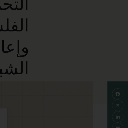
التحر
الفل
وإعا
الشب