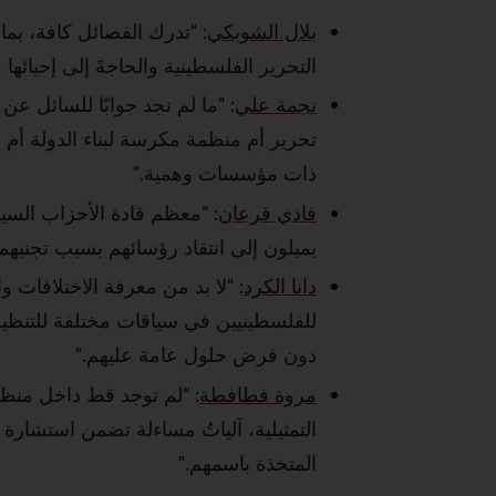
بلال الشوبكي
:
“تدرك الفصائل كافة، بما
التحرير الفلسطينية والحاجةَ إلى إحيائها 
نجمة علي
:
“ما لم نجد جوابًا للسائل عن
تحرير أم منظمة مكرسة لبناء الدولة أم م
ذات مؤسسات وهمية.”
فادي قرعان
:
“معظم قادة الأحزاب السيا
يميلون إلى انتقاد رؤسائهم بسبب تجنبهم 
دانا الكرد
:
“لا بد من معرفة الاختلافات و
للفلسطينيين في سياقات مختلفة للتنظيم 
دون فرض حلول عامة عليهم.”
مروة فطافطة
:
“لم توجد قط داخل منظمة
التمثيلية، آلياتُ مساءلة تضمن استشارة
المتخذة باسمهم.”