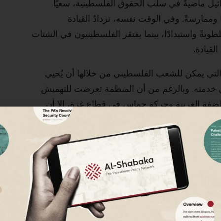
ئيل ماضيةٌ في سلب الحقوق الفلسطينية، سعيًا
وممارسةً. وفي الوقت نفسه، تزدادُ القيادة
يةً واستبدادًا، بينما يفتقر الفلسطينيون في الشتات
لقيادة.
ل التي يمكن للشعب الفلسطيني من خلالها أن يُحيي
ي خدمته. وبالرغم من أن المنظمة تعرضت للتهميش
فة الغربية وحركة حماس في قطاع غزة، إلا أن
سسية الراسخة الوحيدة القادرة على تمثيل الشعب
ية:
 الإسلامي إلى عضوية منظمة التحرير
إقصاء وبعد دعوتهما إلى إعادة بناء المنظمة على