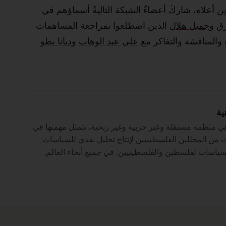
ين أعلاه، شاركَ أعضاءُ الشبكة التاليةُ أسماؤهم في
زق
و
جميل هلال
الذين اضطلعوا بمراجعة المساهمات
والمناقشة والتفاكر مع
علي عبد الوهاب
و
ديانا بطو
ية
 منظمة مستقلة وغير حزبية وغير ربحية، تتمثل مهمتها في
من المحللين الفلسطينيين لإنتاج تحليل نقدي للسياسات
سياسات لفلسطين والفلسطينيين. في جميع أنحاء العالم.