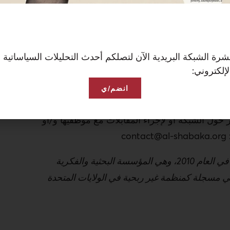
أن تضمن مساهمة الفلسطينيين كافة، وتُحقق
كحركة تحرر وطني وكجهاز حاكم معًا؟
يادةٍ فلسطينية جديدة في الأرض الفلسطينية
رة الشبكة البريدية الآن لتصلكم أحدث التحليلات السياساتية 
إلكتروني:
قائمة التي يمكن تطويرها أكثر؟
انضم/ي
عمل على هذا التقرير الذي شارك في إعداده عشرةٌ
حول الشبكة أو لإجراء المقابلات مع موظفيها و/أو
contact@al-shabaka.org
تأسست الشبكة: شبكة السياسات الفلسطينية في العام 2010، وهي المؤسسة البحثية والفكرية
وهي مسجلة كمنظمة غير ربحية في الولايات المتحدة