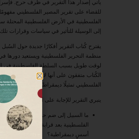
يأتي إصدار هذا التقرير في ظَرف حرج. فإسرا
للقضاء على تقرير المصير الفلسطيني مفهومًا 
الفلسطينية في الأرض الفلسطينية المحتلة سلطو
إلى الوسيلة للتأثير في سياسات وقرارات تلك ا
يقترح كُتاب التقرير أفكارًا جديدة حول السُب
منظمة التحرير الفلسطينية ويستعيد دورها ف
لوقت طويل بسبب السلطة الفلسطينية في الض
الكُتاب متفقون على أنها لا تزال الآلية المؤ
الفلسطيني تمثيلًا ديمقراطيًا حقيقيًا شاملًا.
ينبري التقرير للإجابة على الأسئلة الشائكة التال
ما السبيل إلى ضم حركتي حماس والجهاد
الفلسطينية بعد قرابة ثلاثين عامًا من ال
أسسٍ ديمقراطية؟