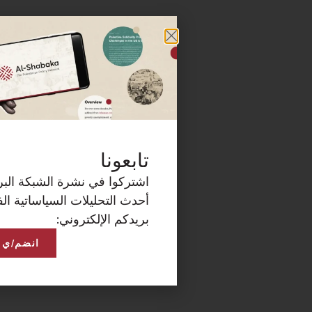
كة البريدية الآن لتصلكم
ساتية الفلسطينية على
انضم/ي