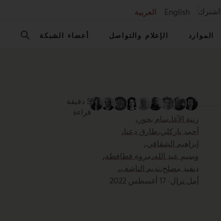
اشترك
English
العربية
الموارد
الإعلام والتواصل
أعضاء الشبكة
5 دقيقة
قراءة
زينة الآغا،
سام بحور،
أحمد باركلي،
طارق دعنا،
إبراهيم الشقاقي،
وسيم عبد الله،
مروة فطافطة،
ديفيد مصلح،
نديم الناشف،
أمل نزال
·
17 أغسطس 2022