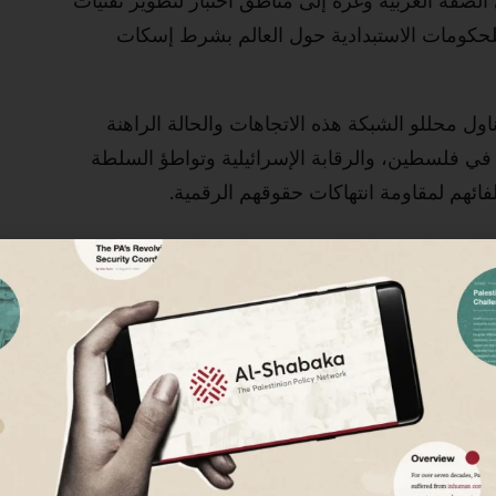
 للحكومات الاستبدادية حول العالم بشرط إسكات
ل محللو الشبكة هذه الاتجاهات والحالة الراهنة
ات في فلسطين، والرقابة الإسرائيلية وتواطؤ السلطة
فائهم لمقاومة انتهاكات حقوقهم الرقمية.
ت والاتصالات الفلسطيني:
سطينية: نقاش من الشبكة