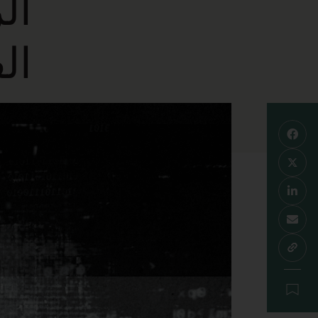
ال
ال