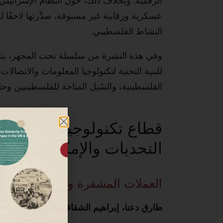
عسكرية ورقابية غير مسبوقة، صدَّرتها لاحقًا
النشاط الفلسطيني.
وفي هذه النشرة من سلسلة تحت المجهر، يتناو
للبنية التحتية لتكنولوجيا المعلومات والاتصال
الفلسطينية، والسُبل المتاحة للفلسطينيين وحل
قطاع تكنولوجيا المعلوما
التحديات والإمكانيات
العملات المشفرة والمقاومة الفل
طارق
‭ ‬
دعنا،‭ ‬إبراهيم
‭ ‬
الشقاقي