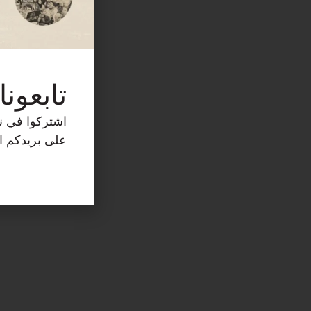
تابعونا
اشتركوا في نش
على بريدكم ال