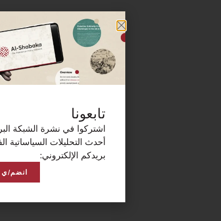
كة البريدية الآن لتصلكم
ساتية الفلسطينية على
انضم/ي