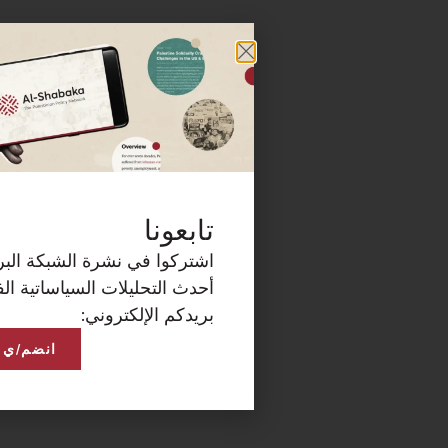
كة البريدية الآن لتصلكم
ساتية الفلسطينية على
انضم/ي