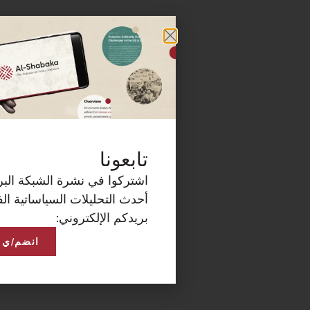
كة البريدية الآن لتصلكم
ساتية الفلسطينية على
انضم/ي