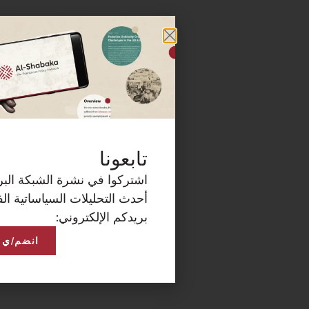
كة البريدية الآن لتصلكم
ساتية الفلسطينية على
انضم/ي