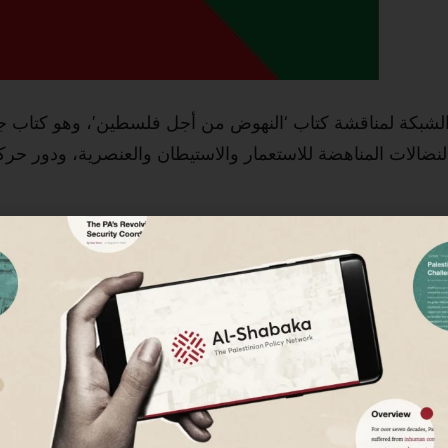
لشبكة لمناقشة كتاب ‘النهوض من أجل فلسطين’، وهو كتاب ج
نضالات المناهضة للاستعمار والاستيطان والعنصرية، ودور حر
في فلسطين: ا