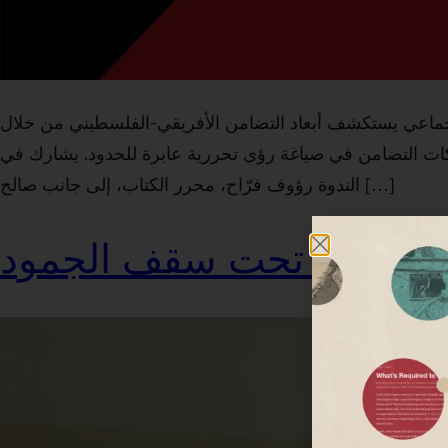
ماعي يستكشف أبعاد التضامن الأفريقي-الفلسطيني من خلال
كات التضامن في صياغة رؤى تحررية عابرة للحدود. يشارك في
الندوة رؤوف فرّاح، محرر الكتاب، إلى جانب صالح […]
نتخابات تحت سقف الجمود