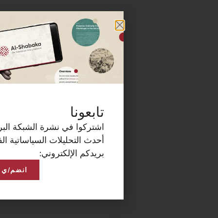
كة البريدية الآن لتصلكم
ساتية الفلسطينية على
انضم/ي