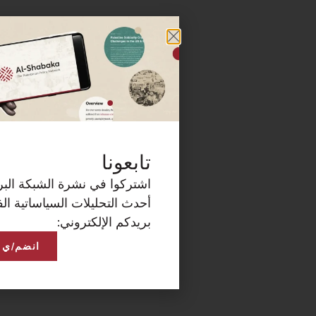
كة البريدية الآن لتصلكم
ساتية الفلسطينية على
انضم/ي