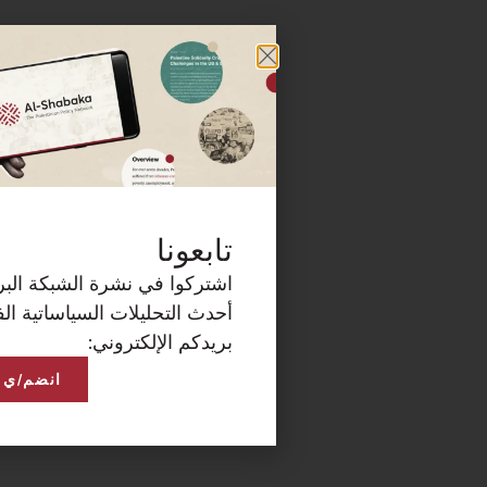
كة البريدية الآن لتصلكم
ساتية الفلسطينية على
انضم/ي