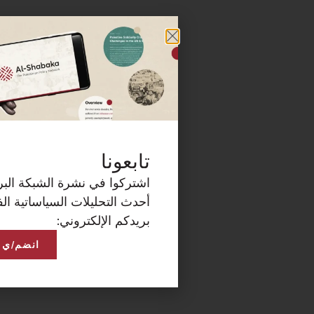
كة البريدية الآن لتصلكم
ساتية الفلسطينية على
انضم/ي