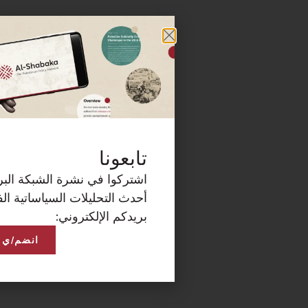
كة البريدية الآن لتصلكم
ساتية الفلسطينية على
انضم/ي