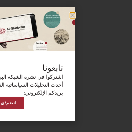
كة البريدية الآن لتصلكم
ساتية الفلسطينية على
انضم/ي