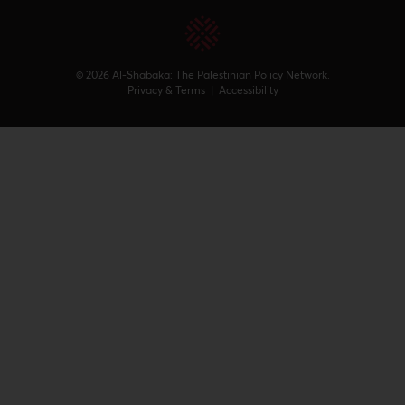
© 2026 Al-Shabaka: The Palestinian Policy Network.
Privacy & Terms
|
Accessibility