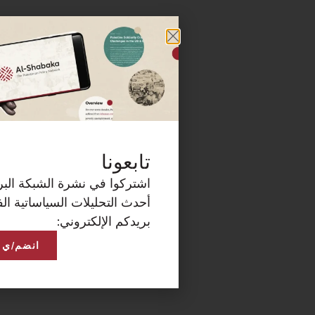
كة البريدية الآن لتصلكم
ساتية الفلسطينية على
انضم/ي