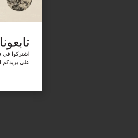
تابعونا
اشتركوا في نش
على بريدكم ال