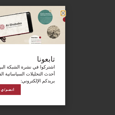
كة البريدية الآن لتصلكم
ساتية الفلسطينية على
انضم/ي