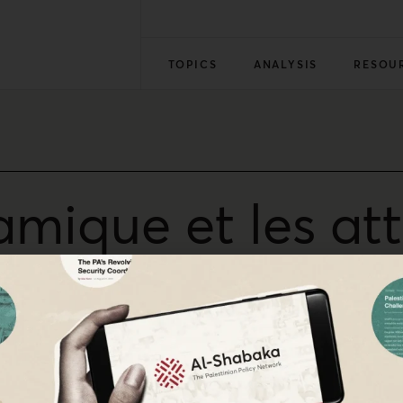
TOPICS
ANALYSIS
RESOU
slamique et les a
 le monde a donné à Israël l’occasion de montrer ses capaci