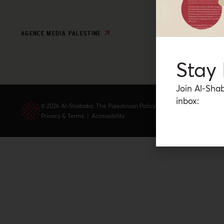
AGENCE MEDIA PALESTINE
Stay
Join Al-Shab
inbox:
© 2026 Al-Shabaka: The Palestinian Policy Network.
Privacy & Terms
|
Accessibility