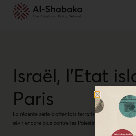
Israël, l’Etat i
Paris
La récente série d’attentats terroristes qui a frappé
sévir encore plus contre les Palestiniens.