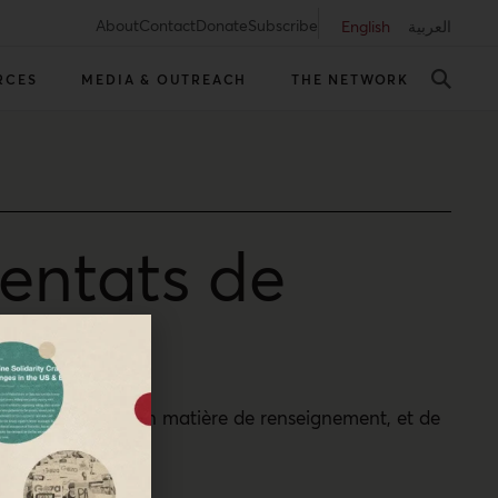
About
Contact
Donate
Subscribe
English
العربية
RCES
MEDIA & OUTREACH
THE NETWORK
ttentats de
tés militaires et en matière de renseignement, et de